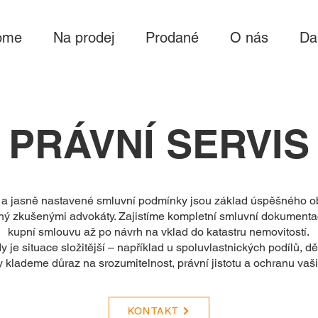
ome
Na prodej
Prodané
O nás
Da
PRÁVNÍ SERVIS
 a jasně nastavené smluvní podmínky jsou základ úspěšného o
aný zkušenými advokáty. Zajistíme kompletní smluvní dokumentac
kupní smlouvu až po návrh na vklad do katastru nemovitostí.
 je situace složitější – například u spoluvlastnických podílů, d
y klademe důraz na srozumitelnost, právní jistotu a ochranu vaš
KONTAKT