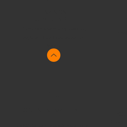
FINANČNÍ
PORADENSTVÍ
P
Pomůžeme vám s hypotékou,
Spol
pojištění i správou osobních
financí.
05
OCENĚNÍ MATEJKU
PROJ
Spolup
Zajišťujeme znalecké posudky a