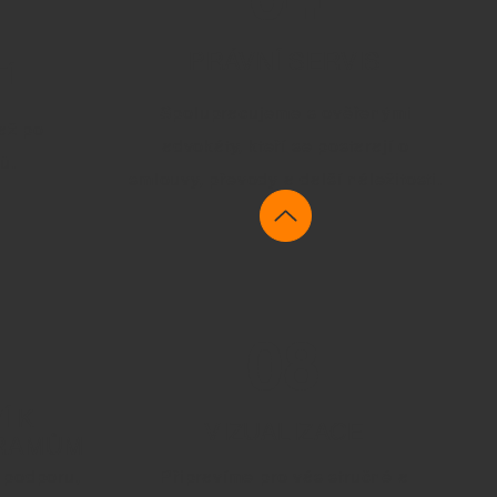
PRÁVNÍ SERVIS
Í
Spolupracujeme s ověřenými
až po
advokáty, kteří se postarají o
ů.
smlouvy, převody a další náležitosti.
08
Í K
VIZUALIZACE
RAMŮM
 podporu,
Připravíme pro vás stručné a