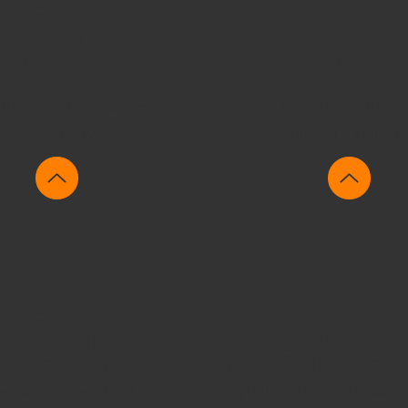
INVESTIČNÍ
SPRÁVA
ŘÍLEŽITOSTI
NEMOVITOST
upráce s investory a
Od technické správy 
developery.
zajištění nájemník
06
07
STAVEBNÍ A
PORADENSTV
EKTOVÉ SLUŽBY
DOTAČNÍM PROG
racujeme s architekty a
Vyřídíme za vás žádost o