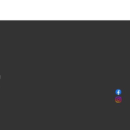
Y
í
,
04