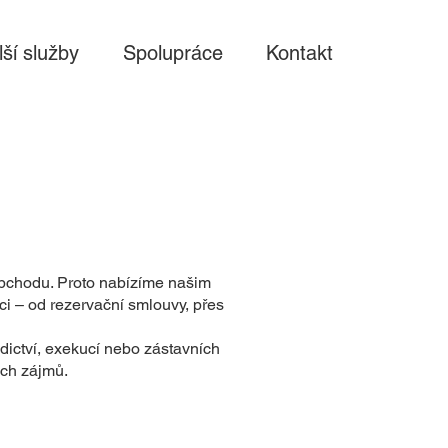
lší služby
Spolupráce
Kontakt
bchodu. Proto nabízíme našim
i – od rezervační smlouvy, přes
ědictví, exekucí nebo zástavních
ich zájmů.